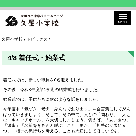
MENU
このページの本文へ
久
現
久屋小学校
/
トピックス
/
屋
在
の
位
4/8 着任式・始業式
置：
着任式では、新しい職員を6名迎えました。
その後、令和8年度第1学期の始業式を行いました。
始業式では、子供たちに次のような話をしました。
今年度も「気づき・考え・みんなで創り出す」を合言葉にしてがん
ばっていきましょう。そして、その中で、人との「関わり」、人と
の「キャッチボール」を大切にしましょう。例えば、「あいさつ」
「返事」「名前をきちんと呼ぶ」こと。また、「相手の立場に立
つ」「相手の気持ちを考える」ことも大切にしてほしいです。