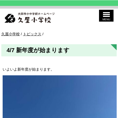
MENU
このページの本文へ
久
現
久屋小学校
/
トピックス
/
屋
在
の
位
4/7 新年度が始まります
置：
いよいよ新年度が始まります。