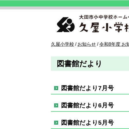
このページの本文へ
現
久屋小学校
/
お知らせ
/
令和8年度 お
在
の
図書館だより
位
置：
図書館だより7月号
図書館だより6月号
図書館だより5月号